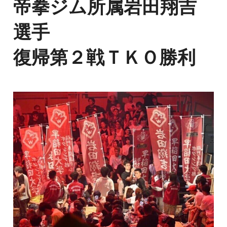
帝拳ジム所属岩田翔吉
選手
復帰第２戦ＴＫＯ勝利