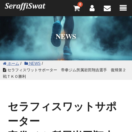
0
NEWS
ホーム
/
NEWS
/
セラフィスワットサポーター 帝拳ジム所属岩田翔吉選手 復帰第２
戦ＴＫＯ勝利
セラフィスワットサポ
ーター