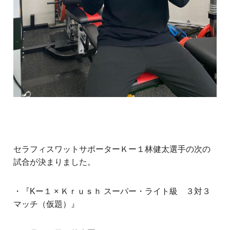
セラフィスワットサポーターＫー１林健太選手の次の
試合が決まりました。
・『Kー１ × Ｋｒｕｓｈ スーパー・ライト級 ３対３
マッチ（仮題）』