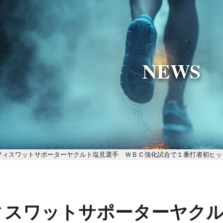
NEWS
フィスワットサポーターヤクルト塩見選手 ＷＢＣ強化試合で１番打者初ヒッ
ィスワットサポーターヤク