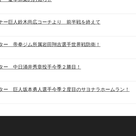
ナー巨人鈴木尚広コーチより 前半戦を終えて
ター 帝拳ジム所属岩田翔吉選手世界戦防衛！
ター 中日涌井秀章投手今季２勝目！
ター 巨人坂本勇人選手今季２度目のサヨナラホームラン！