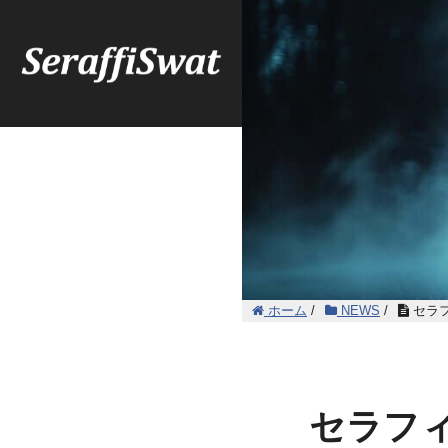
ホーム
/
NEWS
/
セラ
セラフ