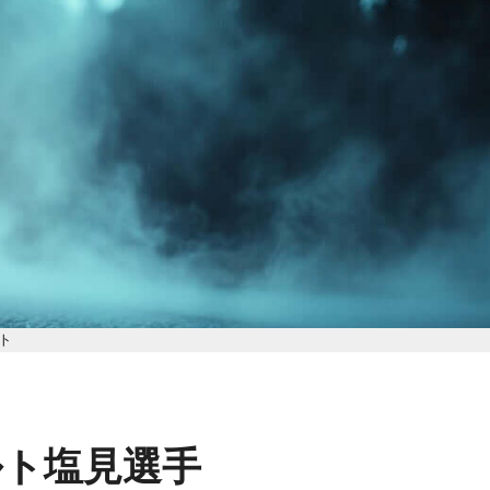
ト
ルト塩見選手