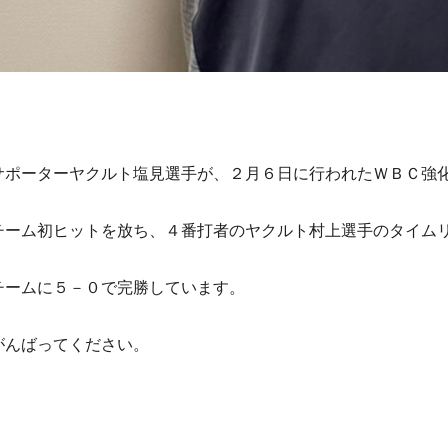
サポーターヤクルト塩見選手が、２月６日に行われたＷＢＣ強
チーム初ヒットを放ち、４番打者のヤクルト村上選手のタイム
チームに５－０で完勝しています。
がんばってください。